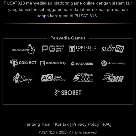
PUSAT313 menyediakan platform game online dengan sistem fair
yang konsisten sehingga pemain dapat menikmati permainan
tanpa keraguan di PUSAT 313.
Penyedia Games
Tentang Kami
|
Kontak
|
Privacy Policy
|
FAQ
PUSAT313
© 2026
- All rights reserved.